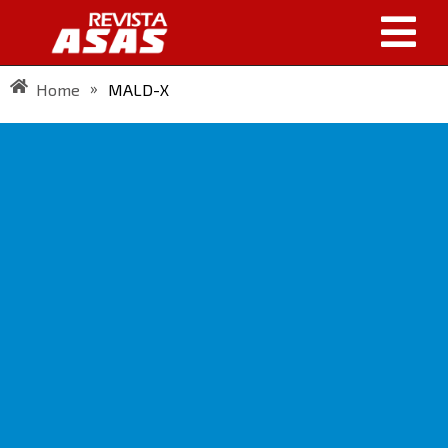
»
Home
MALD-X