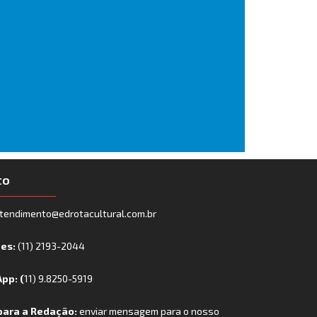
to
tendimento@edrotacultural.com.br
nes:
(11) 2193-2044
pp: (
11) 9.8250-5919
para a Redação:
enviar mensagem para o nosso