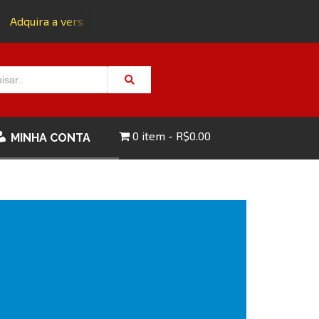
Adquira a versão impressa da edição 143 com FRETE GRÁTIS 
0 item
R$0.00
MINHA CONTA