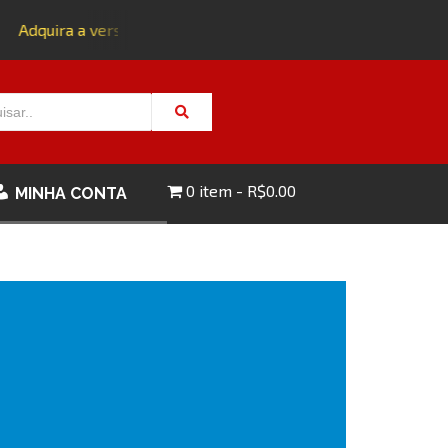
Adquira a versão impressa da edição 143 com FRETE GRÁTIS
0 item
R$0.00
MINHA CONTA