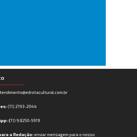
to
tendimento@edrotacultural.com.br
nes:
(11) 2193-2044
pp: (
11) 9.8250-5919
para a Redação:
enviar mensagem para o nosso