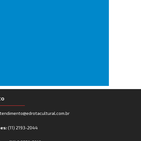
to
tendimento@edrotacultural.com.br
nes:
(11) 2193-2044