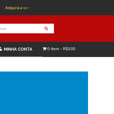
Adquira a versão impressa da edição 143 com FRETE GRÁTIS
0 item
R$0.00
MINHA CONTA