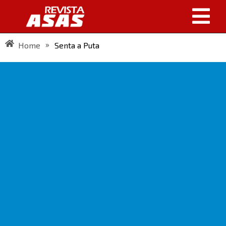
»
Home
Senta a Puta