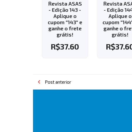
ta ASAS
Revista ASAS
Revista ASAS
ção 118
- Edição 143 -
- Edição 144 -
Aplique o
Aplique o
6.70
cupom "143" e
cupom "144" e
ganhe o frete
ganhe o frete
9.90
grátis!
grátis!
R$
37.60
R$
37.60
Post anterior