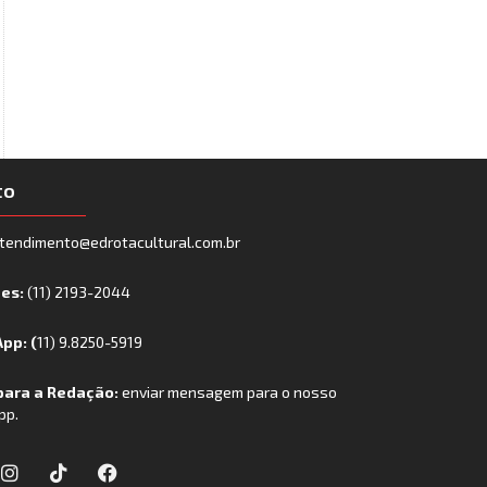
to
tendimento@edrotacultural.com.br
nes:
(11) 2193-2044
pp: (
11) 9.8250-5919
para a Redação:
enviar mensagem para o nosso
pp.