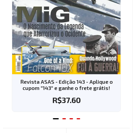
SAS - Edição 143 - Aplique o
Revista ASAS - E
43" e ganhe o frete grátis!
cupom "144" e g
R$
37.60
R