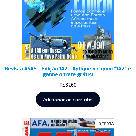
Revista ASAS – Edição 142 – Aplique o cupom “142” e
ganhe o frete grátis!
R$
37.60
Adicionar ao carrinho
OFERTA