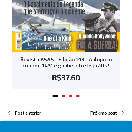
ão 143 - Aplique o
Revista ASAS - Edição 144
e o frete grátis!
cupom "144" e ganhe o fr
7.60
R$
37.60
Post anterior
Próximo post