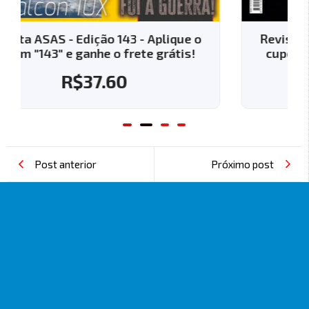
plique o
Revista ASAS - Edição 144 - Aplique
grátis!
cupom "144" e ganhe o frete grátis
R$
37.60
Post anterior
Próximo post