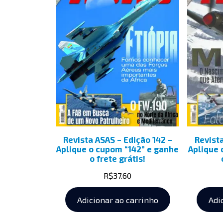
Revista ASAS – Edição 142 –
Revist
Aplique o cupom “142” e ganhe
Aplique 
o frete grátis!
R$
37.60
Adicionar ao carrinho
Adi