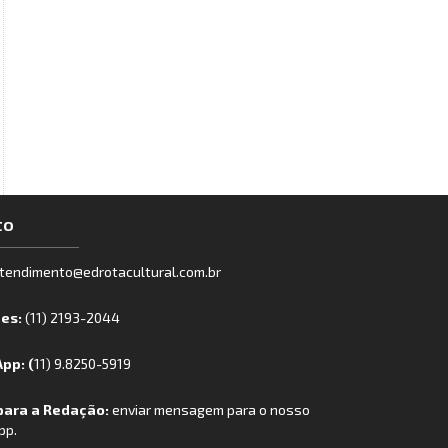
to
tendimento@edrotacultural.com.br
nes:
(11) 2193-2044
pp: (
11) 9.8250-5919
para a Redação:
enviar mensagem para o nosso
pp.