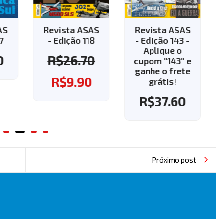
AS
Revista ASAS
Revista ASAS
7
- Edição 118
- Edição 143 -
Aplique o
0
R$
26.70
cupom "143" e
ganhe o frete
R$
9.90
grátis!
R$
37.60
Próximo post