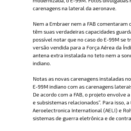
modernizada, o E-99M. Fotos divulgadas n
carenagens na lateral da aeronave.
Nem a Embraer nem a FAB comentaram o qu
têm suas verdadeiras capacidades guard
possível notar que no caso do E-99M se 
versão vendida para a Força Aérea da Índi
antena extra instalada no teto nem a so
indiano.
Notas as novas carenagens instaladas n
E-99M indiano com as carenagens latera
De acordo com a FAB, o projeto envolve 
e subsistemas relacionados”. Para isso, 
Aeroelectronica International (AELI) e 
sistemas de guerra eletrônica e de contr