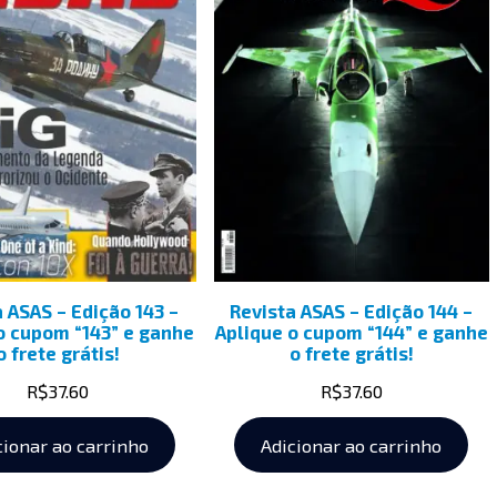
a ASAS – Edição 143 –
Revista ASAS – Edição 144 –
o cupom “143” e ganhe
Aplique o cupom “144” e ganhe
o frete grátis!
o frete grátis!
R$
37.60
R$
37.60
cionar ao carrinho
Adicionar ao carrinho