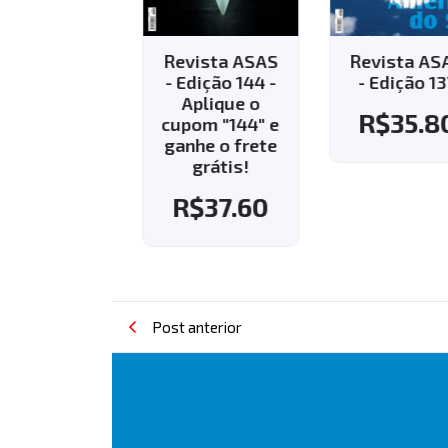
vista ASAS
Revista ASAS
Revista AS
Edição 143 -
- Edição 144 -
- Edição 13
Aplique o
Aplique o
R$
35.8
pom "143" e
cupom "144" e
nhe o frete
ganhe o frete
grátis!
grátis!
R$
37.60
R$
37.60
Post anterior