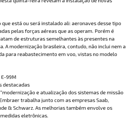
esta quinta-feira revelam a instalação de novas
e está ou será instalado ali: aeronaves desse tipo
adas pelas forças aéreas que as operam. Porém é
tratam de estruturas semelhantes às presentes na
a. A modernização brasileira, contudo, não inclui nem a
nda para reabastecimento em voo, vistas no modelo
o E-99M
is destacadas
a “modernização e atualização dos sistemas de missão
a Embraer trabalha junto com as empresas Saab,
Rohde & Schwarz. As melhorias também envolve os
amedidas eletrônicas.