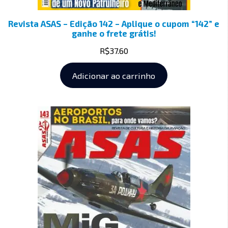
Revista ASAS – Edição 142 – Aplique o cupom “142” e
ganhe o frete grátis!
R$
37.60
Adicionar ao carrinho