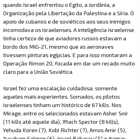
quando Israel enfrentou o Egito, a Jordânia, a
Organização pela Libertação da Palestina e a Síria. O
apoio de cubanos e de soviéticos aos seus inimigos
incomodava os israelenses. A inteligência israelense
tinha certeza de que aviadores russos estavam a
bordo dos MiG-21, mesmo que as aeronaves
tivessem pinturas egípcias. E para isso montaram a
Operação Rimon 20, focada em dar um recado muito
claro para a União Soviética.
Israel fez uma escalação cuidadosa: somente
aqueles mais experientes. Somados, os pilotos
israelenses tinham um histórico de 67 kills. Nos
Mirage, entre os selecionados estavam Asher Snir
(11 kills até aquele dia), Iftach Spector (8 kills),
Yehuda Koren (7), Kobi Richter (7), Amos Amir (5),
Avraham Salmon (6), Israel Baharav (5) e Itamar