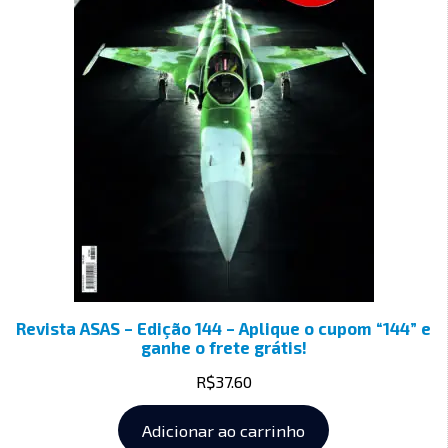
Revista ASAS – Edição 144 – Aplique o cupom “144” e
ganhe o frete grátis!
R$
37.60
Adicionar ao carrinho