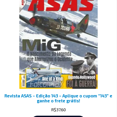
Revista ASAS – Edição 143 – Aplique o cupom “143” e
ganhe o frete grátis!
R$
37.60