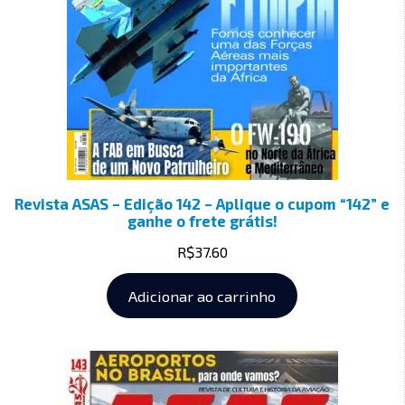
Revista ASAS – Edição 142 – Aplique o cupom “142” e
ganhe o frete grátis!
R$
37.60
Adicionar ao carrinho