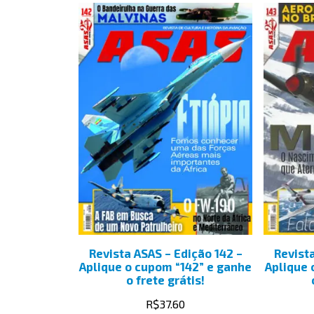
Revista ASAS – Edição 142 –
Revist
Aplique o cupom “142” e ganhe
Aplique 
o frete grátis!
R$
37.60