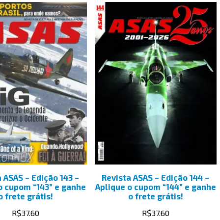
a ASAS – Edição 143 –
Revista ASAS – Edição 144 –
o cupom “143” e ganhe
Aplique o cupom “144” e ganhe
o frete grátis!
o frete grátis!
R$
37.60
R$
37.60