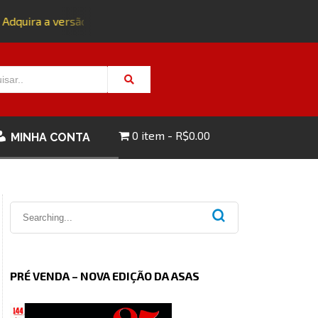
quira a versão impressa da edição 143 com FRETE GRÁTIS - C
0 item
R$0.00
MINHA CONTA
PRÉ VENDA – NOVA EDIÇÃO DA ASAS