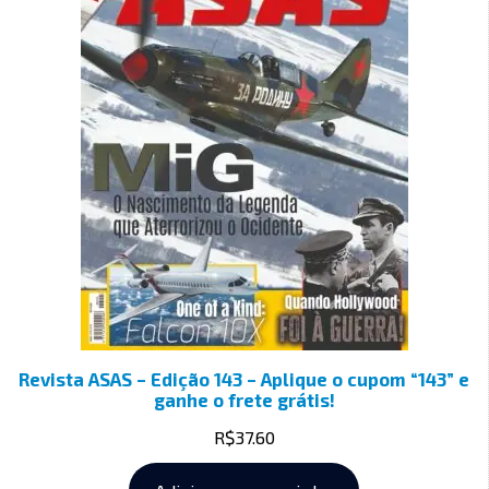
Revista ASAS – Edição 143 – Aplique o cupom “143” e
ganhe o frete grátis!
R$
37.60