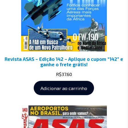
Revista ASAS – Edição 142 – Aplique o cupom “142” e
ganhe o frete grátis!
R$
37.60
Adicionar ao carrinho