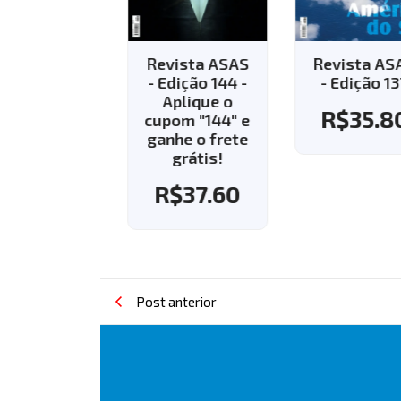
vista ASAS
Revista ASAS
Revista AS
Edição 143 -
- Edição 144 -
- Edição 13
Aplique o
Aplique o
R$
35.8
pom "143" e
cupom "144" e
nhe o frete
ganhe o frete
grátis!
grátis!
R$
37.60
R$
37.60
Post anterior