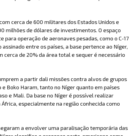
 com cerca de 600 militares dos Estados Unidos e
00 milhões de dólares de investimentos. O espaço
ente para operação de aeronaves pesadas, como o C-17
 assinado entre os países, a base pertence ao Níger,
m cerca de 20% da área total e sequer é necessário
prem a partir dali missões contra alvos de grupos
o e Boko Haram, tanto no Níger quanto em países
so e Mali. Da base no Níger é possível realizar
 África, especialmente na região conhecida como
hegaram a envolver uma paralisação temporária das
o Níger classifica a presença norte-americana como