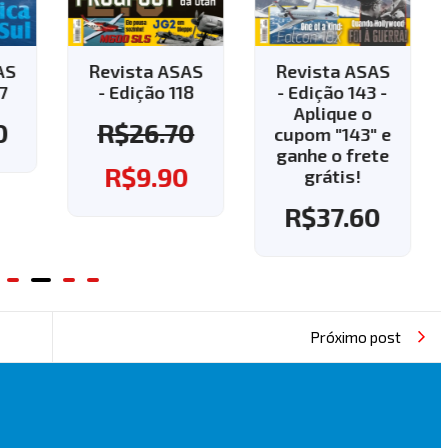
AS
Revista ASAS
Revista ASAS
7
- Edição 118
- Edição 143 -
Aplique o
0
R$
26.70
cupom "143" e
ganhe o frete
R$
9.90
grátis!
R$
37.60
Próximo post