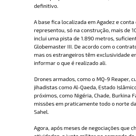
definitivo.
A base fica localizada em Agadez e conta
representou, só na construção, mais de 1
inclui uma pista de 1.890 metros, sufici
Globemaster III. De acordo com o contrato
mas os estrangeiros têm exclusividade e
informar o que é realizado ali.
Drones armados, como o MQ-9 Reaper, cum
jihadistas como Al-Qaeda, Estado Islâmic
próximos, como Nigéria, Chade, Burkina Fa
missões em praticamente todo o norte da
Sahel.
Agora, após meses de negociações que c
atividades, a junta militar no comando d