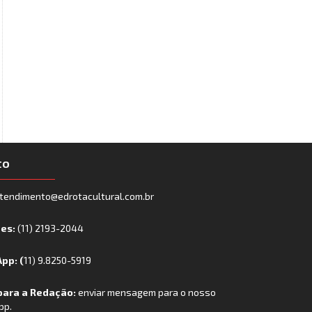
to
tendimento@edrotacultural.com.br
nes:
(11) 2193-2044
pp: (
11) 9.8250-5919
para a Redação:
enviar mensagem para o nosso
pp.