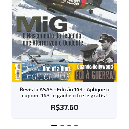
 - Edição 143 - Aplique o
Revista ASAS - Edi
 e ganhe o frete grátis!
cupom "144" e gan
R$
37.60
R$
3