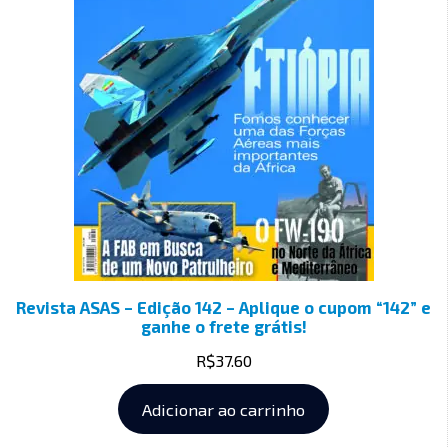
Revista ASAS – Edição 142 – Aplique o cupom “142” e
ganhe o frete grátis!
R$
37.60
Adicionar ao carrinho