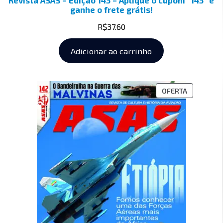
Revista ASAS – Edição 143 – Aplique o cupom “143” e
ganhe o frete grátis!
R$
37.60
Adicionar ao carrinho
OFERTA