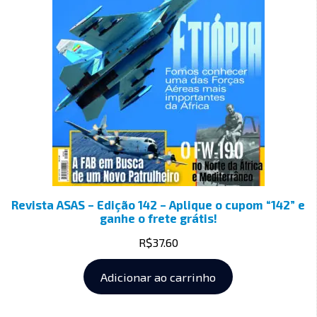
Revista ASAS – Edição 142 – Aplique o cupom “142” e
ganhe o frete grátis!
R$
37.60
Adicionar ao carrinho