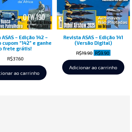
 ASAS – Edição 142 –
Revista ASAS – Edição 141
o cupom “142” e ganhe
(Versão Digital)
o frete grátis!
R$
19.90
R$
9.90
R$
37.60
Adicionar ao carrinho
cionar ao carrinho