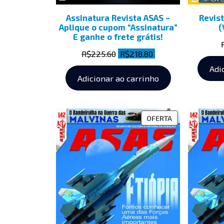
Assinatura Revista ASAS –
Revist
Aplique o cupom “Assinatura”
(
E ganhe o frete grátis!
R$
225.60
R$
218.80
Adi
Adicionar ao carrinho
OFERTA