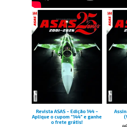
Revista ASAS – Edição 144 –
Assin
Aplique o cupom “144” e ganhe
(
o frete grátis!
R