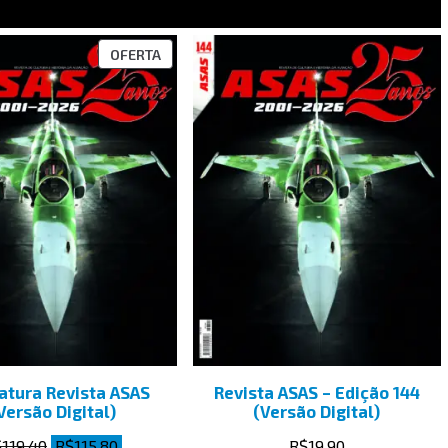
OFERTA
atura Revista ASAS
Revista ASAS – Edição 144
Versão Digital)
(Versão Digital)
$
119.40
R$
115.80
R$
19.90