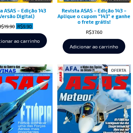
a ASAS – Edição 143
Revista ASAS – Edição 143 –
Versão Digital)
Aplique o cupom “143” e ganhe
o frete grátis!
R$
19.90
R$
9.90
R$
37.60
cionar ao carrinho
Adicionar ao carrinho
OFERTA