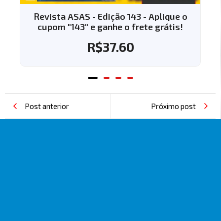
Revista ASAS - Edição 143 - Aplique o
Re
cupom "143" e ganhe o frete grátis!
c
R$
37.60
Post anterior
Próximo post