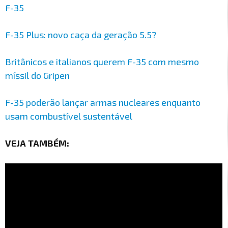
F-35
F-35 Plus: novo caça da geração 5.5?
Britânicos e italianos querem F-35 com mesmo
míssil do Gripen
F-35 poderão lançar armas nucleares enquanto
usam combustível sustentável
VEJA TAMBÉM: