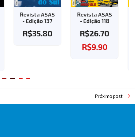
AS
Revista ASAS
Revista ASAS
7
- Edição 118
- Edição 143 -
Aplique o
0
R$
26.70
cupom "143" e
ganhe o frete
R$
9.90
grátis!
R$
37.60
Próximo post