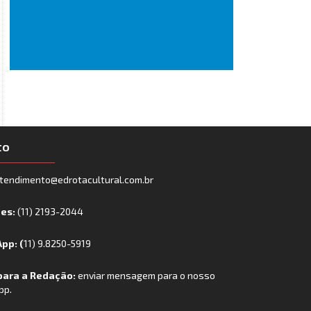
to
tendimento@edrotacultural.com.br
nes:
(11) 2193-2044
pp: (
11) 9.8250-5919
para a Redação:
enviar mensagem para o nosso
pp.