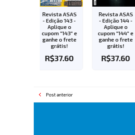
vista ASAS
Revista ASAS
Revista AS
Edição 143 -
- Edição 144 -
- Edição 13
Aplique o
Aplique o
R$
35.8
pom "143" e
cupom "144" e
nhe o frete
ganhe o frete
grátis!
grátis!
R$
37.60
R$
37.60
Post anterior