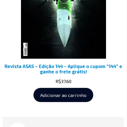
Revista ASAS – Edição 144 – Aplique o cupom “144” e
ganhe o frete grátis!
R$
37.60
Adicionar ao carrinho