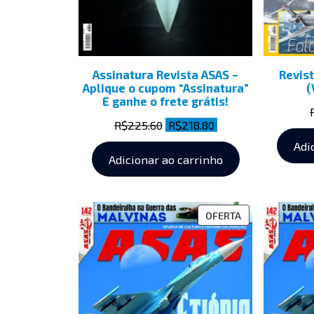
Assinatura Revista ASAS –
Revist
Aplique o cupom “Assinatura”
(
E ganhe o frete grátis!
R$
225.60
R$
218.80
Adi
Adicionar ao carrinho
OFERTA