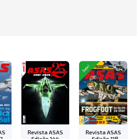
Sale!
AS
Revista ASAS
Revista ASAS
 -
- Edição 118
- Edição 143 -