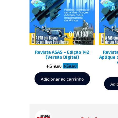
Revista ASAS – Edição 142
Revista
(Versão Digital)
Aplique 
R$
19.90
R$
9.90
Adicionar ao carrinho
Adi