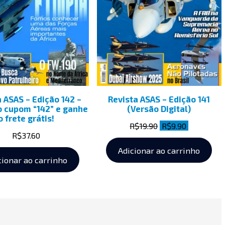
 ASAS – Edição 142 –
Revista ASAS – Edição 141
o cupom “142” e ganhe
(Versão Digital)
o frete grátis!
R$
19.90
R$
9.90
R$
37.60
Adicionar ao carrinho
cionar ao carrinho