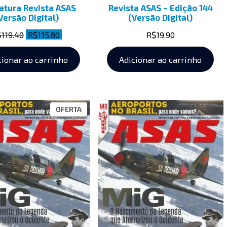
atura Revista ASAS
Revista ASAS – Edição 144
Versão Digital)
(Versão Digital)
$
119.40
R$
115.80
R$
19.90
cionar ao carrinho
Adicionar ao carrinho
OFERTA