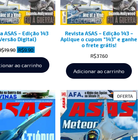
a ASAS – Edição 143
Revista ASAS – Edição 143 –
Versão Digital)
Aplique o cupom “143” e ganhe
o frete grátis!
R$
19.90
R$
9.90
R$
37.60
cionar ao carrinho
Adicionar ao carrinho
OFERTA