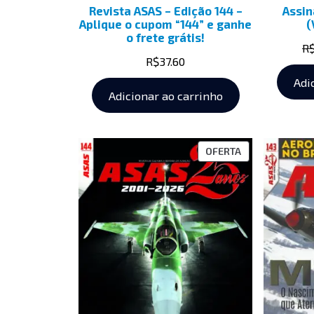
Revista ASAS – Edição 144 –
Assin
Aplique o cupom “144” e ganhe
(
o frete grátis!
R
R$
37.60
Adi
Adicionar ao carrinho
OFERTA