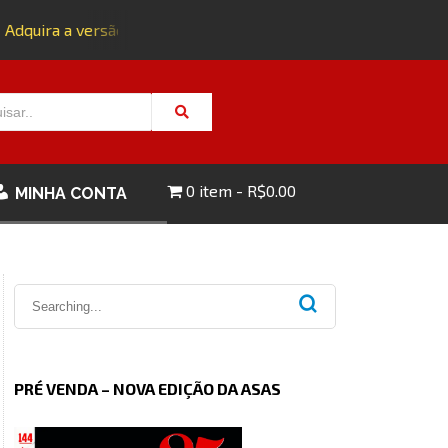
quira a versão impressa da edição 143 com FRETE GRÁTIS - C
0 item
R$0.00
MINHA CONTA
PRÉ VENDA – NOVA EDIÇÃO DA ASAS