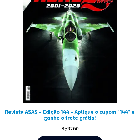
Revista ASAS – Edição 144 – Aplique o cupom “144” e
ganhe o frete grátis!
R$
37.60