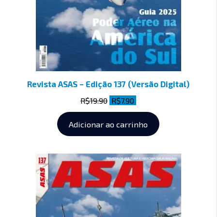
Revista ASAS – Edição 137 (Versão Digital)
R$
19.90
R$
7.90
Adicionar ao carrinho