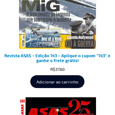
Revista ASAS – Edição 143 – Aplique o cupom “143” e
ganhe o frete grátis!
R$
37.60
Adicionar ao carrinho