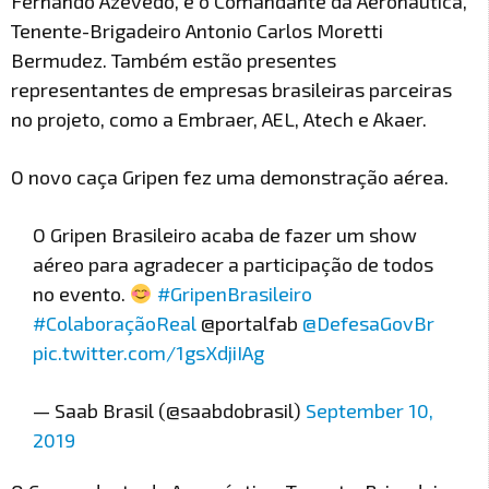
Fernando Azevedo, e o Comandante da Aeronáutica,
Tenente-Brigadeiro Antonio Carlos Moretti
Bermudez. Também estão presentes
representantes de empresas brasileiras parceiras
no projeto, como a Embraer, AEL, Atech e Akaer.
O novo caça Gripen fez uma demonstração aérea.
O Gripen Brasileiro acaba de fazer um show
aéreo para agradecer a participação de todos
no evento.
#GripenBrasileiro
#ColaboraçãoReal
@portalfab
@DefesaGovBr
pic.twitter.com/1gsXdjiIAg
— Saab Brasil (@saabdobrasil)
September 10,
2019