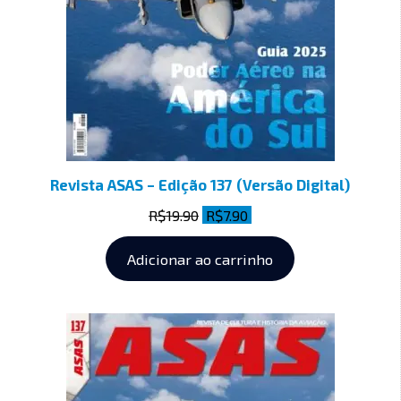
Revista ASAS – Edição 137 (Versão Digital)
R$
19.90
R$
7.90
Adicionar ao carrinho