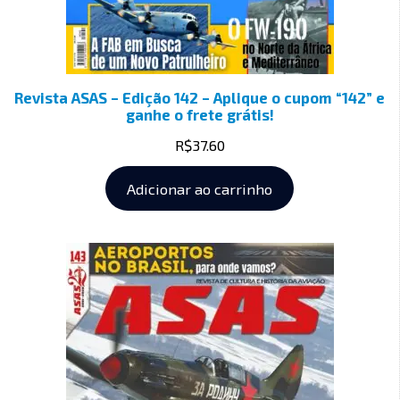
Revista ASAS – Edição 142 – Aplique o cupom “142” e
ganhe o frete grátis!
R$
37.60
Adicionar ao carrinho