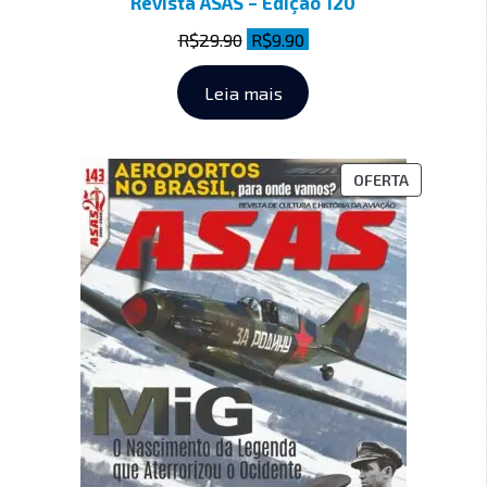
Revista ASAS – Edição 120
R$
29.90
R$
9.90
Leia mais
OFERTA