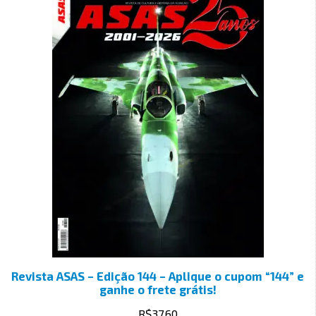
Revista ASAS – Edição 144 – Aplique o cupom “144” e
ganhe o frete grátis!
R$
37.60