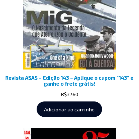
Revista ASAS – Edição 143 – Aplique o cupom “143” e
ganhe o frete grátis!
R$
37.60
Adicionar ao carrinho