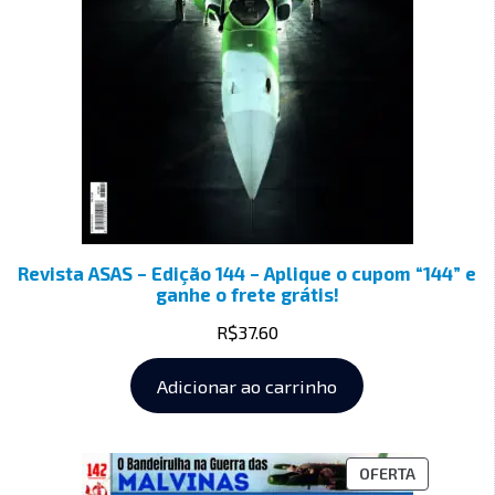
Revista ASAS – Edição 144 – Aplique o cupom “144” e
ganhe o frete grátis!
R$
37.60
Adicionar ao carrinho
OFERTA