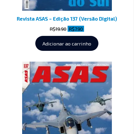
Revista ASAS – Edição 137 (Versão Digital)
R$
19.90
R$
7.90
Adicionar ao carrinho