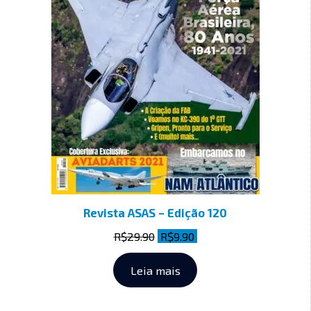
Revista ASAS – Edição 120
R$
29.90
R$
9.90
Leia mais