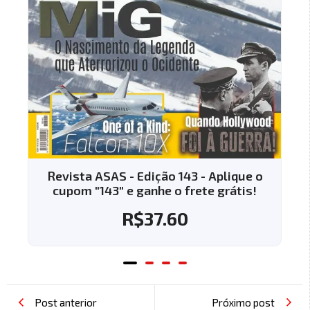
e o
Revista ASAS - Edição 144 - Aplique o
s!
cupom "144" e ganhe o frete grátis!
R$
37.60
Post anterior
Próximo post