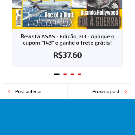
e o
Revista ASAS - Edição 144 - Aplique o
s!
cupom "144" e ganhe o frete grátis!
R$
37.60
Post anterior
Próximo post