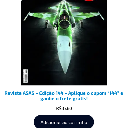
Revista ASAS – Edição 144 – Aplique o cupom “144” e
ganhe o frete grátis!
R$
37.60
Adicionar ao carrinho