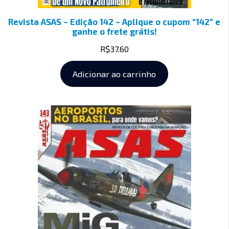
Revista ASAS – Edição 142 – Aplique o cupom “142” e
ganhe o frete grátis!
R$
37.60
Adicionar ao carrinho