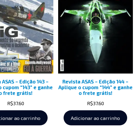
a ASAS – Edição 143 –
Revista ASAS – Edição 144 –
o cupom “143” e ganhe
Aplique o cupom “144” e ganhe
o frete grátis!
o frete grátis!
R$
37.60
R$
37.60
cionar ao carrinho
Adicionar ao carrinho