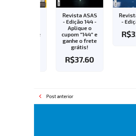
vista ASAS
Revista ASAS
Revista AS
Edição 143 -
- Edição 144 -
- Edição 13
Aplique o
Aplique o
R$
35.8
pom "143" e
cupom "144" e
nhe o frete
ganhe o frete
grátis!
grátis!
R$
37.60
R$
37.60
Post anterior