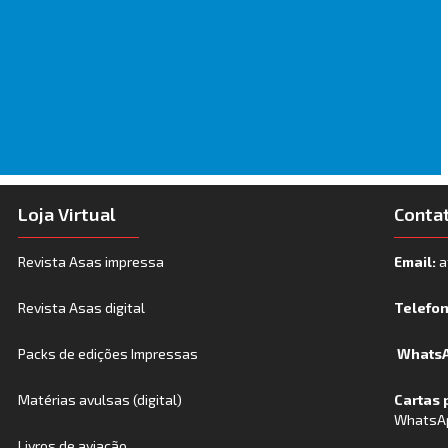
Loja Virtual
Conta
Revista Asas impressa
Email:
a
Revista Asas digital
Telefo
Packs de edições Impressas
WhatsA
Matérias avulsas (digital)
Cartas 
WhatsA
Livros de aviação