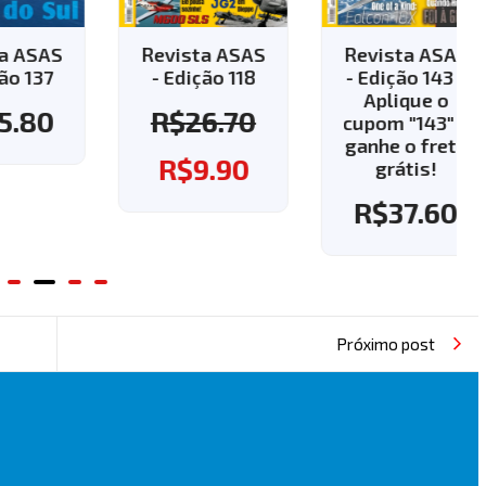
AS
Revista ASAS
Revista ASAS
7
- Edição 118
- Edição 143 -
Aplique o
0
R$
26.70
cupom "143" e
ganhe o frete
R$
9.90
grátis!
R$
37.60
Próximo post