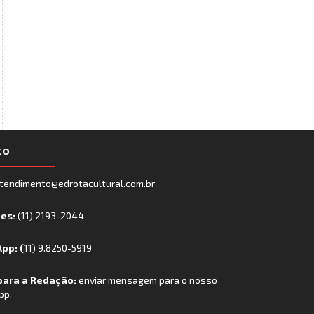
to
tendimento@edrotacultural.com.br
nes:
(11) 2193-2044
pp: (
11) 9.8250-5919
para a Redação:
enviar mensagem para o nosso
pp.