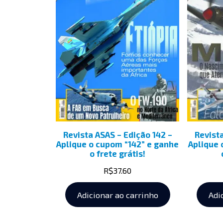
Revista ASAS – Edição 142 –
Revist
Aplique o cupom “142” e ganhe
Aplique 
o frete grátis!
R$
37.60
Adicionar ao carrinho
Adi