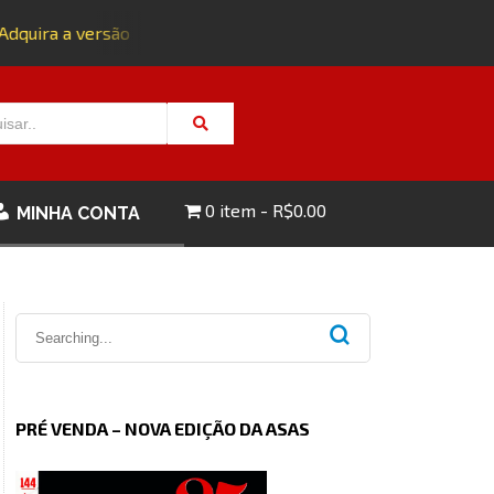
quira a versão impressa da edição 143 com FRETE GRÁTIS - C
0 item
R$0.00
MINHA CONTA
PRÉ VENDA – NOVA EDIÇÃO DA ASAS