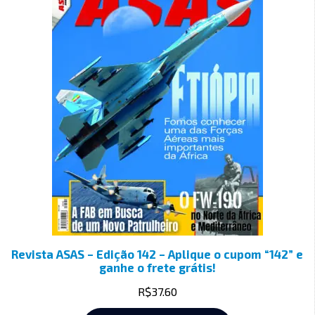
Revista ASAS – Edição 142 – Aplique o cupom “142” e
ganhe o frete grátis!
R$
37.60