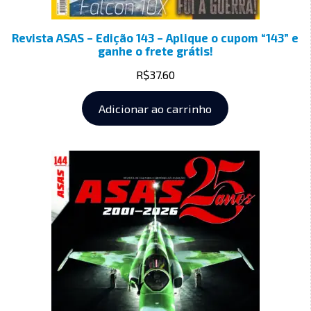
Revista ASAS – Edição 143 – Aplique o cupom “143” e
ganhe o frete grátis!
R$
37.60
Adicionar ao carrinho