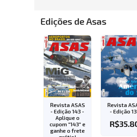
Edições de Asas
evista ASAS
Revista ASAS
Revista A
 Edição 143 -
- Edição 137
- Edição 1
Aplique o
Aplique 
R$
35.80
upom "143" e
cupom "14
anhe o frete
ganhe o fr