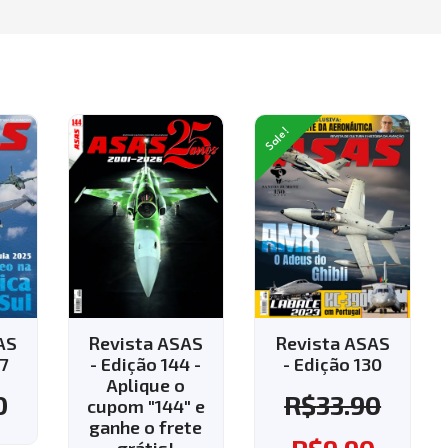
Sale!
SAS
Revista ASAS
Revista ASAS
44 -
- Edição 130
- Edição 143 -
o
Aplique o
R$
33.90
4" e
cupom "143" e
ete
ganhe o frete