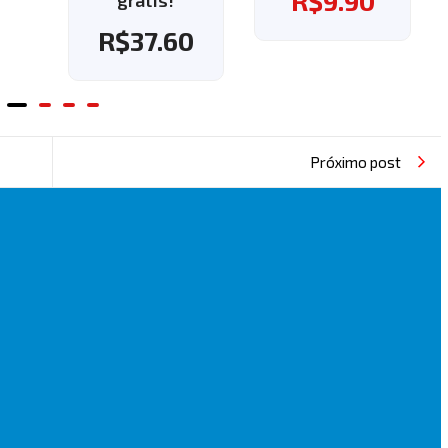
R$
9.90
grátis!
60
R$
37.60
Próximo post