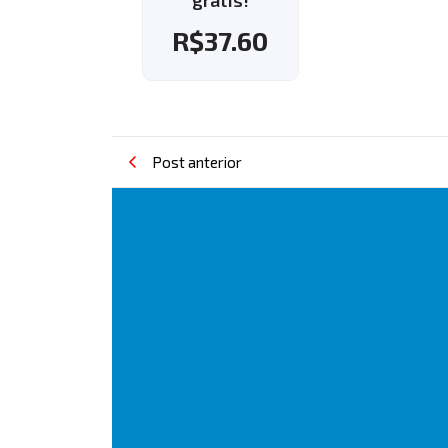
grátis!
grátis!
R$
37.60
R$
37.
Post anterior