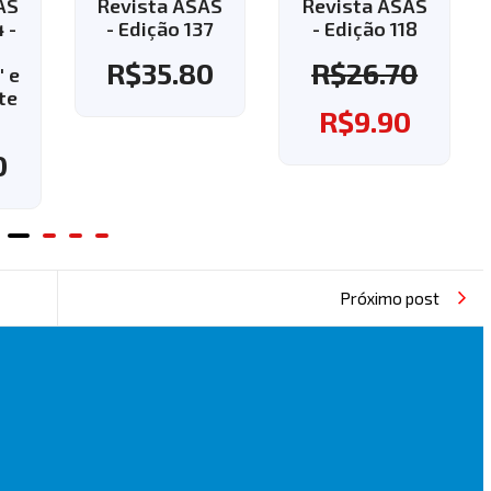
 ASAS
Revista ASAS
Revista ASAS
o 137
- Edição 118
- Edição 143 -
Aplique o
.80
R$
26.70
cupom "143" e
ganhe o frete
R$
9.90
grátis!
R$
37.60
Próximo post