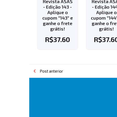
Revista ASAS
Revista ASAS
Revista
- Edição 143 -
- Edição 144 -
- Ediçã
Aplique o
Aplique o
R$
35
cupom "143" e
cupom "144" e
ganhe o frete
ganhe o frete
grátis!
grátis!
R$
37.60
R$
37.60
Post anterior