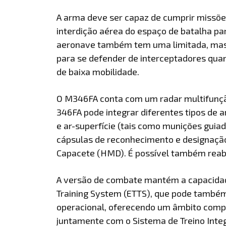
A arma deve ser capaz de cumprir missões
interdição aérea do espaço de batalha p
aeronave também tem uma limitada, mas s
para se defender de interceptadores quant
de baixa mobilidade.
O M346FA conta com um radar multifunção,
346FA pode integrar diferentes tipos de 
e ar-superfície (tais como munições guiad
cápsulas de reconhecimento e designação
Capacete (HMD). É possível também reab
A versão de combate mantém a capacidade
Training System (ETTS), que pode também
operacional, oferecendo um âmbito compl
juntamente com o Sistema de Treino Integ