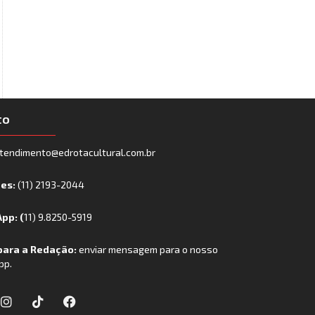
to
tendimento@edrotacultural.com.br
nes:
(11) 2193-2044
pp: (
11) 9.8250-5919
para a Redação:
enviar mensagem para o nosso
pp.