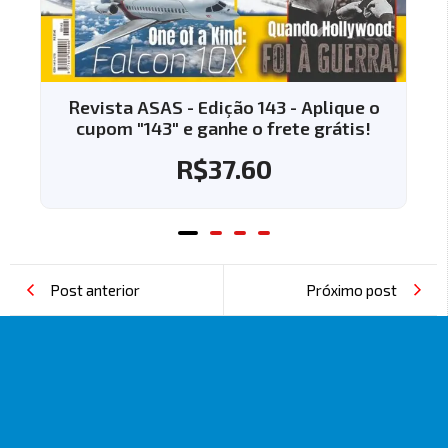
Revista ASAS - Edição 143 - Aplique o
Re
cupom "143" e ganhe o frete grátis!
c
R$
37.60
Post anterior
Próximo post