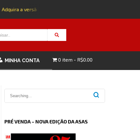
quira a versão impressa da edição 143 com FRETE GRÁTIS - C
0 item
R$0.00
MINHA CONTA
PRÉ VENDA – NOVA EDIÇÃO DA ASAS