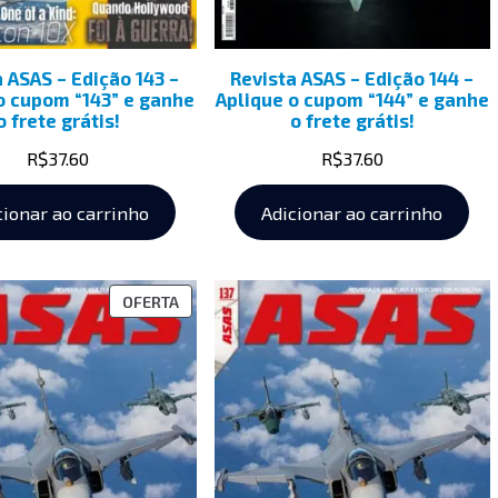
a ASAS – Edição 143 –
Revista ASAS – Edição 144 –
o cupom “143” e ganhe
Aplique o cupom “144” e ganhe
o frete grátis!
o frete grátis!
R$
37.60
R$
37.60
cionar ao carrinho
Adicionar ao carrinho
OFERTA