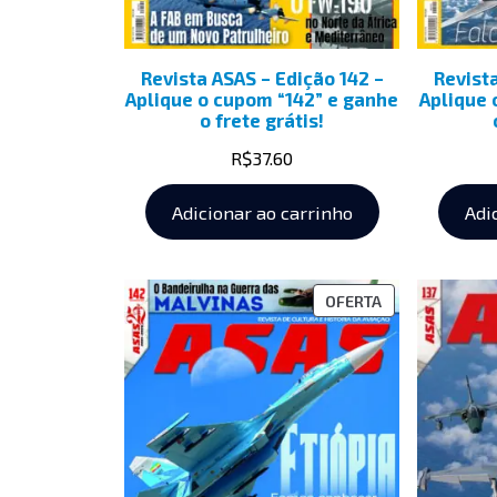
Revista ASAS – Edição 142 –
Revist
Aplique o cupom “142” e ganhe
Aplique 
o frete grátis!
R$
37.60
Adicionar ao carrinho
Adi
OFERTA