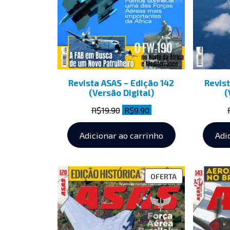
Revista ASAS – Edição 142
Revist
(Versão Digital)
(
R$
19.90
R$
9.90
Adicionar ao carrinho
Adi
OFERTA