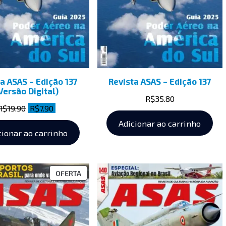
a ASAS – Edição 137
Revista ASAS – Edição 137
Versão Digital)
R$
35.80
R$
19.90
R$
7.90
Adicionar ao carrinho
cionar ao carrinho
OFERTA