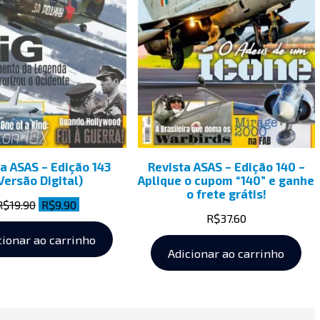
a ASAS – Edição 143
Revista ASAS – Edição 140 –
Versão Digital)
Aplique o cupom “140” e ganhe
o frete grátis!
R$
19.90
R$
9.90
R$
37.60
cionar ao carrinho
Adicionar ao carrinho