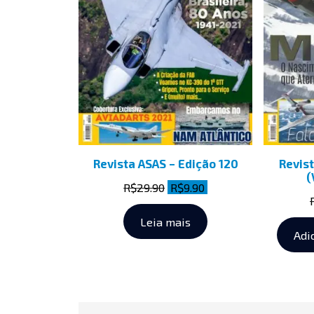
Revista ASAS – Edição 120
Revist
(
R$
29.90
R$
9.90
Leia mais
Adi