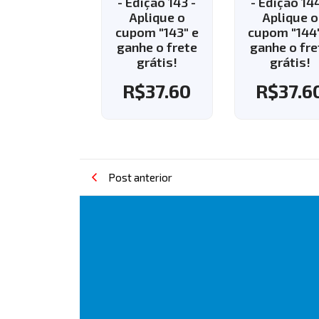
- Edição 143 -
- Edição 144 -
- Ediç
Aplique o
Aplique o
R$
3
cupom "143" e
cupom "144" e
ganhe o frete
ganhe o frete
grátis!
grátis!
R$
37.60
R$
37.60
Post anterior