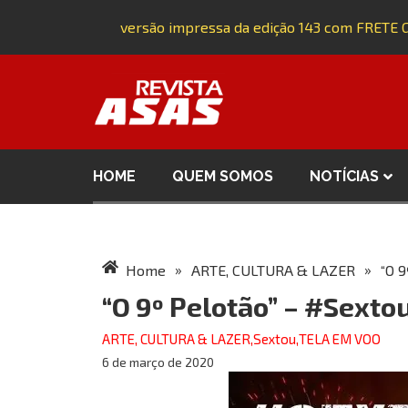
Adquira a versão impressa da edição 143 com FRETE GR
HOME
QUEM SOMOS
NOTÍCIAS
»
»
Home
ARTE, CULTURA & LAZER
“O 9
“O 9º Pelotão” – #Sextou
ARTE, CULTURA & LAZER
,
Sextou
,
TELA EM VOO
6 de março de 2020