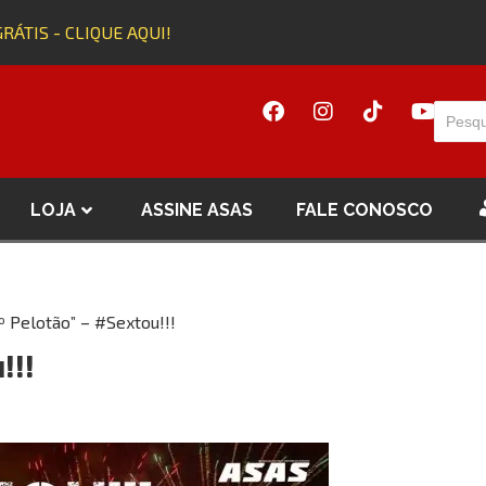
ÁTIS - CLIQUE AQUI!
LOJA
ASSINE ASAS
FALE CONOSCO
º Pelotão” – #Sextou!!!
!!!