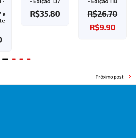
ão 137
- Edição 118
- Edição 143 -
Aplique o
5.80
R$
26.70
cupom "143" e
ganhe o frete
R$
9.90
grátis!
R$
37.60
Próximo post