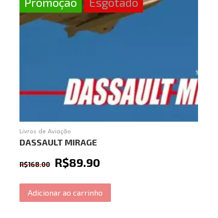
Promoção
Esgotado
Livros de Aviação
DASSAULT MIRAGE
R$
89.90
R$
168.00
Adicionar ao carrinho