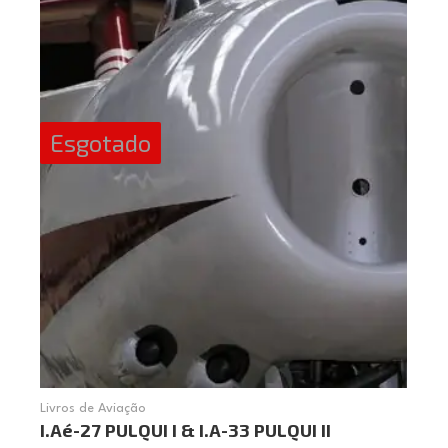
Esgotado
Livros de Aviação
I.Aé-27 PULQUI I & I.A-33 PULQUI II