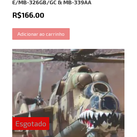
E/MB-326GB/GC & MB-339AA
R$
166.00
Adicionar ao carrinho
Esgotado