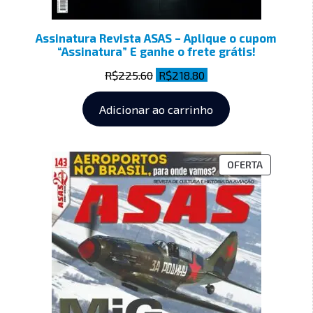
Assinatura Revista ASAS – Aplique o cupom
“Assinatura” E ganhe o frete grátis!
R$
225.60
R$
218.80
Adicionar ao carrinho
OFERTA