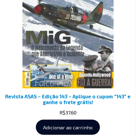
Revista ASAS – Edição 143 – Aplique o cupom “143” e
ganhe o frete grátis!
R$
37.60
Adicionar ao carrinho