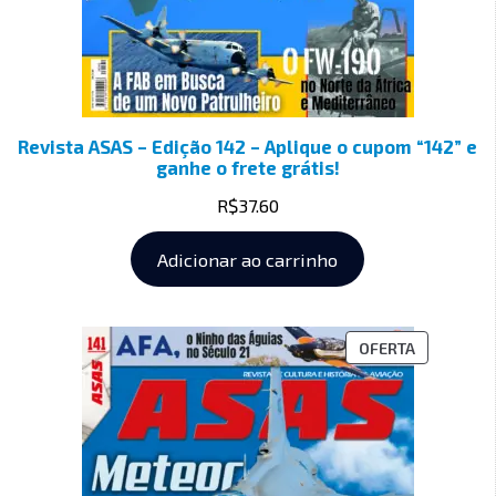
Revista ASAS – Edição 142 – Aplique o cupom “142” e
ganhe o frete grátis!
R$
37.60
Adicionar ao carrinho
OFERTA