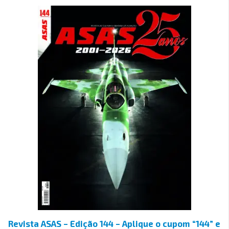
Revista ASAS – Edição 144 – Aplique o cupom “144” e