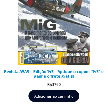
Revista ASAS – Edição 143 – Aplique o cupom “143” e
ganhe o frete grátis!
R$
37.60
Adicionar ao carrinho