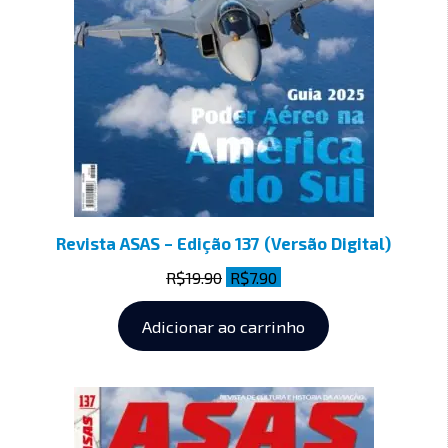
Revista ASAS – Edição 137 (Versão Digital)
R$
19.90
R$
7.90
Adicionar ao carrinho