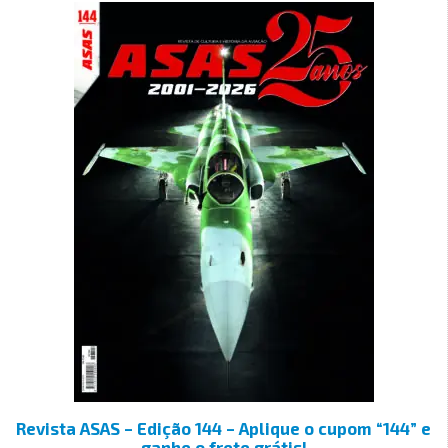
Revista ASAS – Edição 144 – Aplique o cupom “144” e
ganhe o frete grátis!