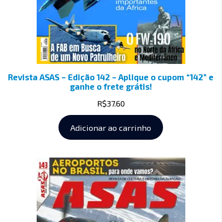
Revista ASAS – Edição 142 – Aplique o cupom “142” e
ganhe o frete grátis!
R$
37.60
Adicionar ao carrinho