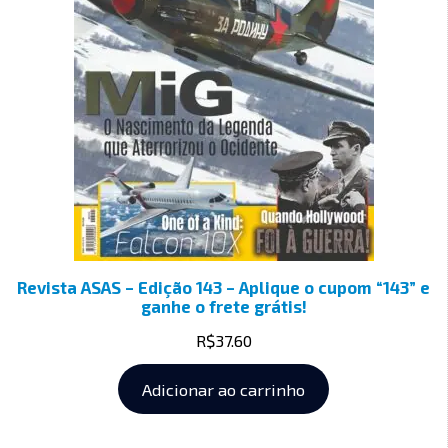
Revista ASAS – Edição 143 – Aplique o cupom “143” e
ganhe o frete grátis!
R$
37.60
Adicionar ao carrinho