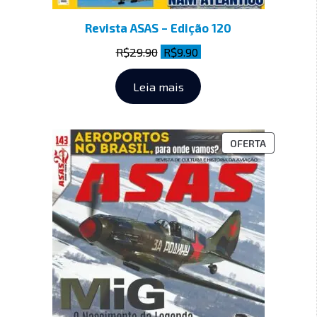
Revista ASAS – Edição 120
R$
29.90
R$
9.90
Leia mais
OFERTA