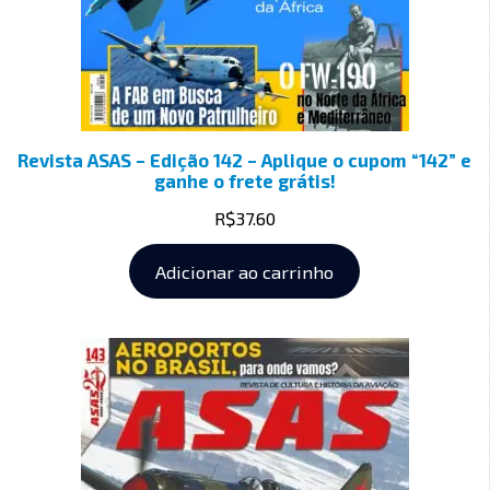
Revista ASAS – Edição 142 – Aplique o cupom “142” e
ganhe o frete grátis!
R$
37.60
Adicionar ao carrinho