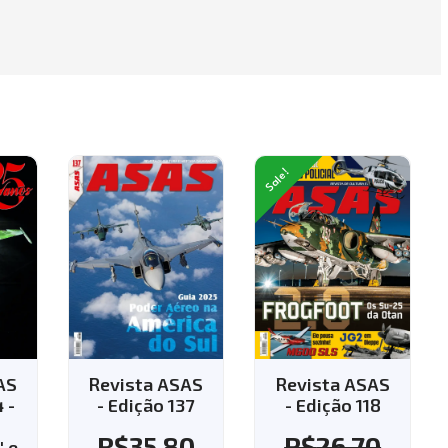
Sale!
AS
Revista ASAS
Revista ASAS
37
- Edição 118
- Edição 143 -
Aplique o
0
R$
26.70
cupom "143" e