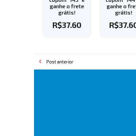
nhe o frete
ganhe o frete
grátis!
grátis!
R$
37.60
R$
37.60
Post anterior