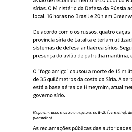
sírias. O Ministério da Defesa da Rússia a
local. 16 horas no Brasil e 20h em Greenw
De acordo com o os russos, quatro caças
província síria de Lataika e teriam utiliz
sistemas de defesa antiaérea sírios. Seg
presença do avião de patrulha marítima, 
O “fogo amigo” causou a morte de 15 mili
de 35 quilômetros da costa da Síria. A ae
está a base aérea de Hmeymim, atualmen
governo sírio.
Mapa em russo mostra a trajetória do Il-20 (vermelho), dos
(vermelho)
As reclamações públicas das autoridades