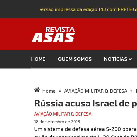
Adquira a versão impressa da edição 143 com FRETE GR
HOME
QUEM SOMOS
NOTÍCIAS
»
»
Home
AVIAÇÃO MILITAR & DEFESA
Rússia acusa Israel de 
AVIAÇÃO MILITAR & DEFESA
18 de setembro de 2018
Um sistema de defesa aérea S-200 operad
avião de reconhecimento Il-20 Coot da Rú