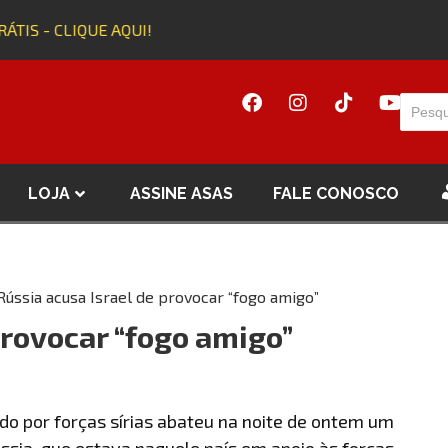
ÁTIS - CLIQUE AQUI!
LOJA
ASSINE ASAS
FALE CONOSCO
Rússia acusa Israel de provocar “fogo amigo”
provocar “fogo amigo”
o por forças sírias abateu na noite de ontem um
ssia, que estava naquele país em apoio às forças