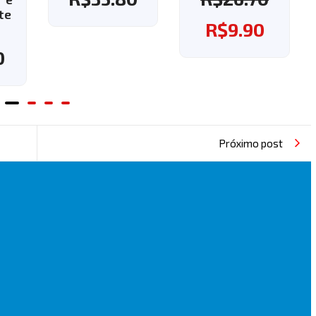
ganhe o frete
R$
9.90
grátis!
R$
37.60
Próximo post