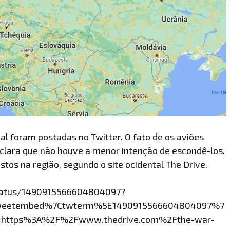
l foram postadas no Twitter. O fato de os aviões
lara que não houve a menor intenção de escondê-los.
tos na região, segundo o site ocidental The Drive.
status/1490915566604804097?
weetembed%7Ctwterm%5E1490915566604804097%7
=https%3A%2F%2Fwww.thedrive.com%2Fthe-war-