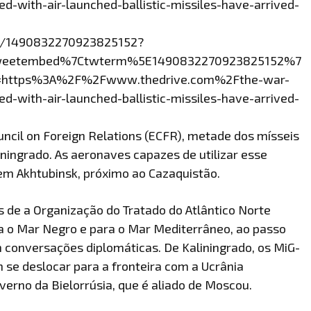
ith-air-launched-ballistic-missiles-have-arrived-
us/1490832270923825152?
weetembed%7Ctwterm%5E1490832270923825152%7
=https%3A%2F%2Fwww.thedrive.com%2Fthe-war-
ith-air-launched-ballistic-missiles-have-arrived-
uncil on Foreign Relations (ECFR), metade dos mísseis
ningrado. As aeronaves capazes de utilizar esse
 Akhtubinsk, próximo ao Cazaquistão.
 de a Organização do Tratado do Atlântico Norte
ra o Mar Negro e para o Mar Mediterrâneo, ao passo
 conversações diplomáticas. De Kaliningrado, os MiG-
se deslocar para a fronteira com a Ucrânia
erno da Bielorrúsia, que é aliado de Moscou.