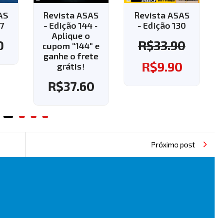
SAS
Revista ASAS
Revista ASAS
4 -
- Edição 130
- Edição 143 -
o
Aplique o
R$
33.90
" e
cupom "143" e
ete
ganhe o frete
R$
9.90
grátis!
0
R$
37.60
Próximo post