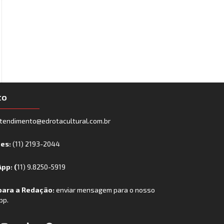
to
tendimento@edrotacultural.com.br
nes:
(11) 2193-2044
pp: (
11) 9.8250-5919
para a Redação:
enviar mensagem para o nosso
pp.