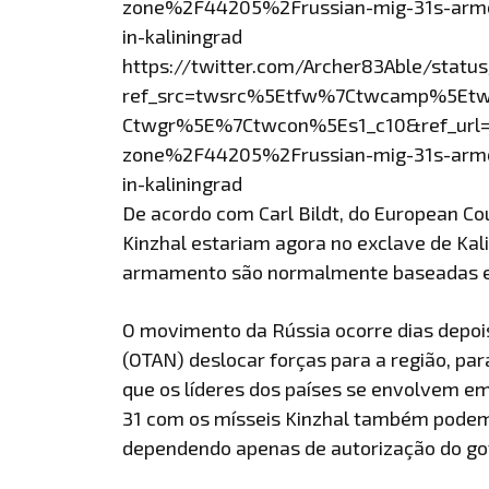
zone%2F44205%2Frussian-mig-31s-armed-w
in-kaliningrad
https://twitter.com/Archer83Able/stat
ref_src=twsrc%5Etfw%7Ctwcamp%5Et
Ctwgr%5E%7Ctwcon%5Es1_c10&ref_url
zone%2F44205%2Frussian-mig-31s-armed-w
in-kaliningrad
De acordo com Carl Bildt, do European Co
Kinzhal estariam agora no exclave de Kali
armamento são normalmente baseadas em
O movimento da Rússia ocorre dias depois
(OTAN) deslocar forças para a região, pa
que os líderes dos países se envolvem em
31 com os mísseis Kinzhal também podem 
dependendo apenas de autorização do gov