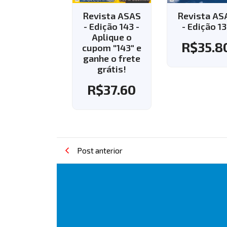
vista ASAS
Revista ASAS
Revista A
Edição 143 -
- Edição 137
- Edição 14
Aplique o
Aplique 
R$
35.80
pom "143" e
cupom "144
nhe o frete
ganhe o fr
grátis!
grátis!
R$
37.60
R$
37.6
Post anterior