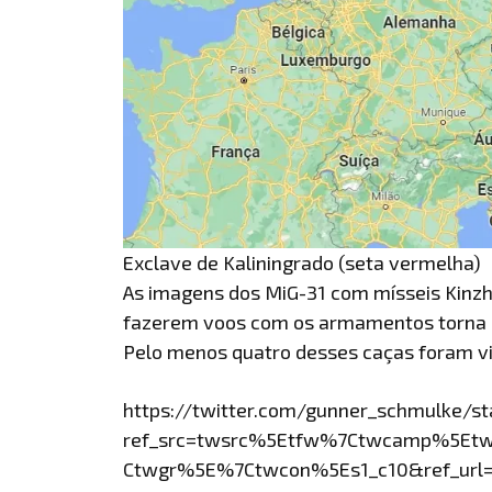
Exclave de Kaliningrado (seta vermelha)
As imagens dos MiG-31 com mísseis Kinzha
fazerem voos com os armamentos torna c
Pelo menos quatro desses caças foram vis
https://twitter.com/gunner_schmulke/
ref_src=twsrc%5Etfw%7Ctwcamp%5Et
Ctwgr%5E%7Ctwcon%5Es1_c10&ref_url