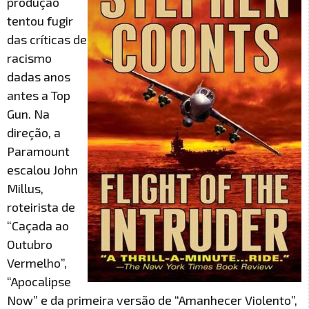
produção
tentou fugir
das críticas de
racismo
dadas anos
antes a Top
Gun. Na
direção, a
Paramount
escalou John
Millus,
roteirista de
“Caçada ao
Outubro
Vermelho”,
“Apocalipse
Now” e da primeira versão de “Amanhecer Violento”,