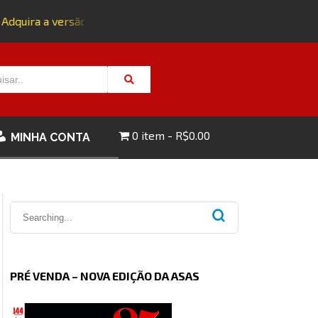
dquira a versão impressa da edição 143 com FRETE GRÁTIS - 
0 item
R$0.00
MINHA CONTA
PRÉ VENDA – NOVA EDIÇÃO DA ASAS