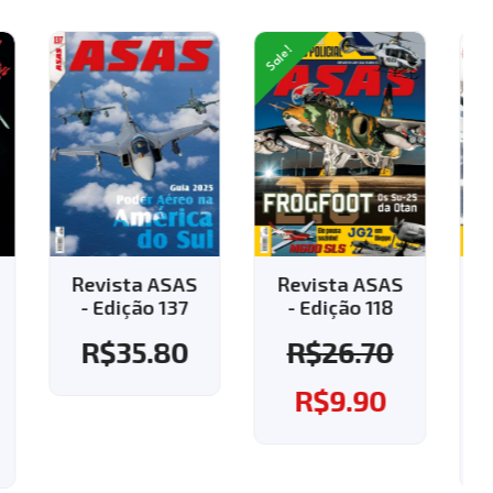
Sale!
AS
Revista ASAS
Revista ASAS
7
- Edição 118
- Edição 143 -
Aplique o
0
R$
26.70
cupom "143" e
ganhe o frete
R$
9.90
grátis!
R$
37.60