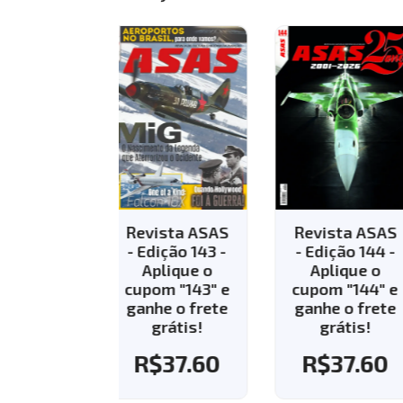
vista ASAS
Revista ASAS
Revista AS
Edição 143 -
- Edição 144 -
- Edição 13
Aplique o
Aplique o
R$
35.8
pom "143" e
cupom "144" e
nhe o frete
ganhe o frete
grátis!
grátis!
R$
37.60
R$
37.60