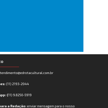
to
tendimento@edrotacultural.com.br
nes:
(11) 2193-2044
pp: (
11) 9.8250-5919
para a Redação:
enviar mensagem para o nosso