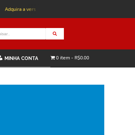
Adquira a versão impressa da edição 143 com FRETE GRÁTIS 
0 item
R$0.00
MINHA CONTA