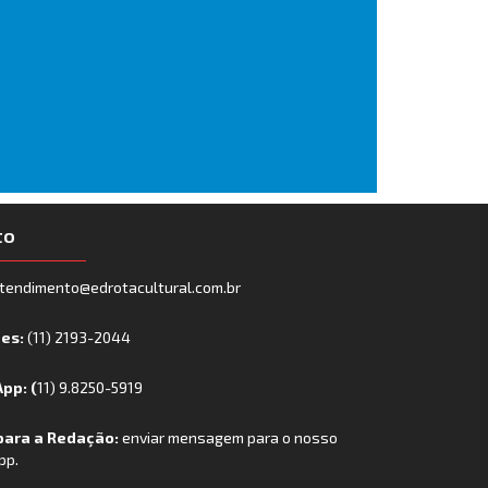
to
tendimento@edrotacultural.com.br
nes:
(11) 2193-2044
pp: (
11) 9.8250-5919
para a Redação:
enviar mensagem para o nosso
pp.