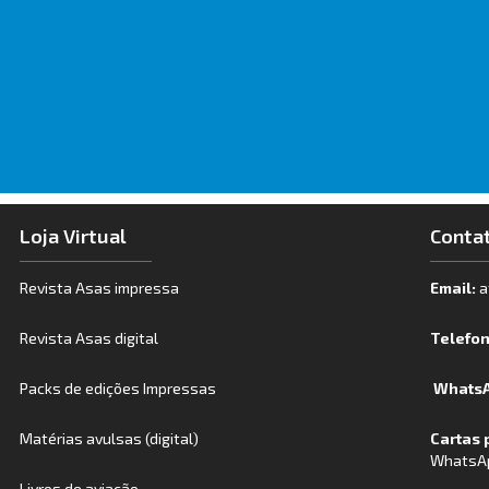
Loja Virtual
Conta
Revista Asas impressa
Email:
a
Revista Asas digital
Telefo
Packs de edições Impressas
WhatsA
Matérias avulsas (digital)
Cartas 
WhatsA
Livros de aviação