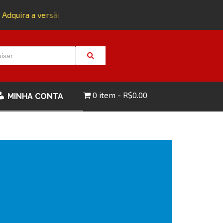
Adquira a versão impressa da edição 143 com FRETE GRÁTIS -
0 item
R$0.00
MINHA CONTA