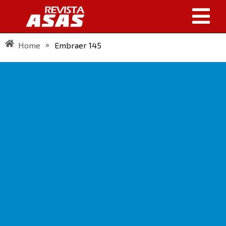
»
Home
Embraer 145