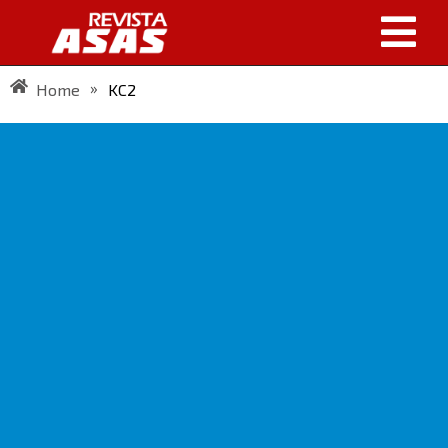
»
Home
KC2